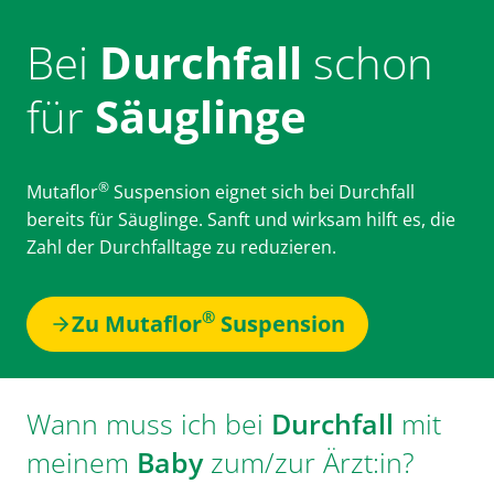
Bei
Durchfall
schon
für
Säuglinge
®
Mutaflor
Suspension eignet sich bei Durchfall
bereits für Säuglinge. Sanft und wirksam hilft es, die
Zahl der Durchfalltage zu reduzieren.
®
Zu Mutaflor
Suspension
Wann muss ich bei
Durchfall
mit
meinem
Baby
zum/zur Ärzt:in?