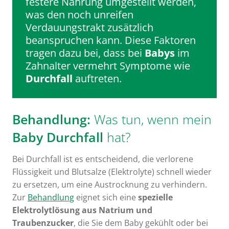
festere Nahrung umgestellt werden,
was den noch unreifen
Verdauungstrakt zusätzlich
beanspruchen kann. Diese Faktoren
tragen dazu bei, dass bei
Babys
im
Zahnalter vermehrt Symptome wie
Durchfall
auftreten.
Behandlung:
Was tun, wenn mein
Baby Durchfall
hat?
Bei Durchfall ist es entscheidend, die verlorene
Flüssigkeit und Blutsalze (Elektrolyte) schnell wieder
zu ersetzen, um eine Austrocknung zu verhindern.
Zur
Behandlung
eignet sich eine
spezielle
Elektrolytlösung aus Natrium und
Traubenzucker
, die Sie dem Baby gekühlt oder bei